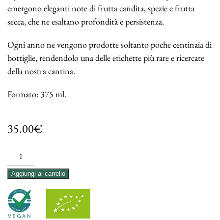
emergono eleganti note di frutta candita, spezie e frutta
secca, che ne esaltano profondità e persistenza.
Ogni anno ne vengono prodotte soltanto poche centinaia di
bottiglie, rendendolo una delle etichette più rare e ricercate
della nostra cantina.
Formato: 375 ml.
35.00
€
Vinsanto
Occhio
Alternative:
Aggiungi al carrello
di
Pernice
quantità