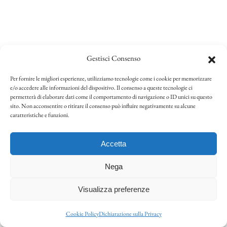
Gestisci Consenso
Per fornire le migliori esperienze, utilizziamo tecnologie come i cookie per memorizzare
e/o accedere alle informazioni del dispositivo. Il consenso a queste tecnologie ci
permetterà di elaborare dati come il comportamento di navigazione o ID unici su questo
sito. Non acconsentire o ritirare il consenso può influire negativamente su alcune
caratteristiche e funzioni.
Accetta
Nega
Si avvisa che l’azienda rimarrà chiusa per ferie da sabato
15/08/26 a martedì 25/08/26 (compresi). Riapriremo
Visualizza preferenze
mercoledì 26/08/26.
Cookie Policy
Dichiarazione sulla Privacy