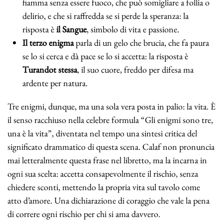
fiamma senza essere fuoco, che può somigliare a follia o
delirio, e che si raffredda se si perde la speranza: la
risposta è
il Sangue
, simbolo di vita e passione.
Il terzo enigma
parla di un gelo che brucia, che fa paura
se lo si cerca e dà pace se lo si accetta: la risposta è
Turandot stessa
, il suo cuore, freddo per difesa ma
ardente per natura.
Tre enigmi, dunque, ma una sola vera posta in palio: la vita. È
il senso racchiuso nella celebre formula “Gli enigmi sono tre,
una è la vita”, diventata nel tempo una sintesi critica del
significato drammatico di questa scena. Calaf non pronuncia
mai letteralmente questa frase nel libretto, ma la incarna in
ogni sua scelta: accetta consapevolmente il rischio, senza
chiedere sconti, mettendo la propria vita sul tavolo come
atto d’amore. Una dichiarazione di coraggio che vale la pena
di correre ogni rischio per chi si ama davvero.